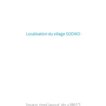
Localisation du village SODIKO
[psacp_tmpl layout_id= »1861″]