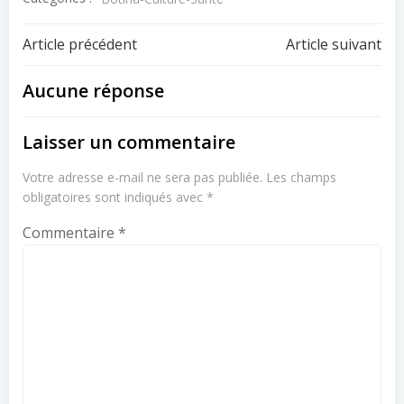
Navigation
Navigation
Article précédent
Article suivant
de
de
Aucune réponse
l’article
l’article
Laisser un commentaire
Votre adresse e-mail ne sera pas publiée.
Les champs
obligatoires sont indiqués avec
*
Commentaire
*