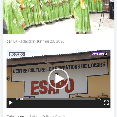
par
La Rédaction
sur
mai 23, 2025
Lecteur
vidéo
00:00
03:55
Catégories :
Botina-Culture-Santé