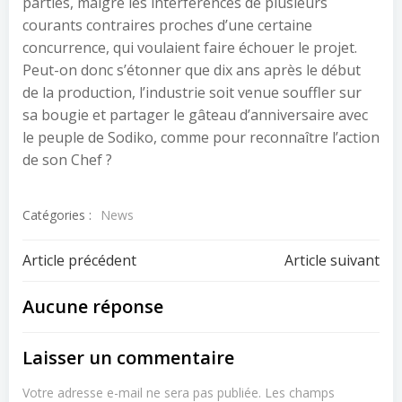
parties, malgré les interférences de plusieurs
courants contraires proches d’une certaine
concurrence, qui voulaient faire échouer le projet.
Peut-on donc s’étonner que dix ans après le début
de la production, l’industrie soit venue souffler sur
sa bougie et partager le gâteau d’anniversaire avec
le peuple de Sodiko, comme pour reconnaître l’action
de son Chef ?
Catégories :
News
Navigation
Navigation
Article précédent
Article suivant
de
de
Aucune réponse
l’article
l’article
Laisser un commentaire
Votre adresse e-mail ne sera pas publiée.
Les champs