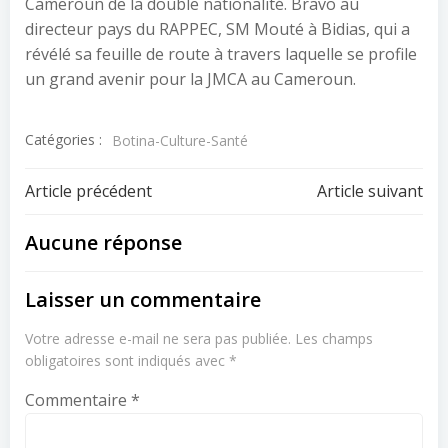
Cameroun de la double nationalité. Bravo au
directeur pays du RAPPEC, SM Mouté à Bidias, qui a
révélé sa feuille de route à travers laquelle se profile
un grand avenir pour la JMCA au Cameroun.
Catégories :
Botina-Culture-Santé
Navigation
Navigation
Article précédent
Article suivant
de
de
Aucune réponse
l’article
l’article
Laisser un commentaire
Votre adresse e-mail ne sera pas publiée.
Les champs
obligatoires sont indiqués avec
*
Commentaire
*