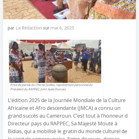
par
La Rédaction
sur
mai 6, 2025
Prise de parole du Che de Sodiko, représentant personnel du
Président du RAPPEC, John Ayite Dossavi
L’édition 2025 de la Journée Mondiale de la Culture
Africaine et Afro descendante (JMCA) a connu un
grand succès au Cameroun. C’est tout à l’honneur d
Directeur pays du RAPPEC, Sa Majesté Mouté à
Bidias, qui a mobilisé le gratin du monde culturel de
la capitale camerounaise. Entre discours, danses